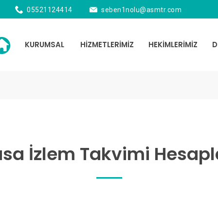
05521124414
seben1nolu@asmtr.com
KURUMSAL
HİZMETLERİMİZ
HEKİMLERİMİZ
D
usa İzlem Takvimi Hesap